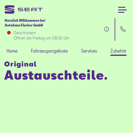
Herzlich Willkommen bei
Autohaus Fischer GmbH
Home
Geschlossen
Öffnet am Freitag um 08:00 Uhr
Fahrzeugangebote
Home
Fahrzeugangebote
Services
Zubehör
Original
Services
Austauschteile.
Zubehör
SEAT FOR BUSINESS
Über uns