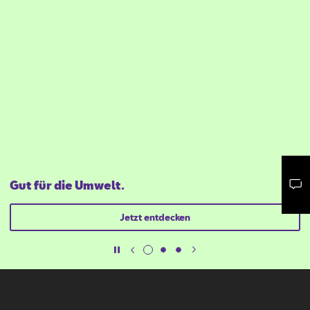
Gut für die Umwelt.
Mail schreiben
Kontaktformular
Anrufen
Jetzt entdecken
Deine Ansprechpartner