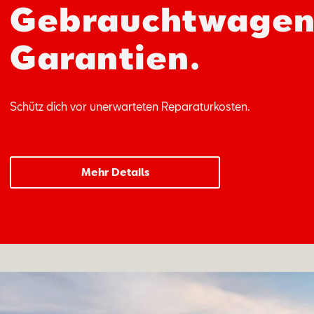
Gebrauchtwagen
Garantien.
Schütz dich vor unerwarteten Reparaturkosten.
Mehr Details