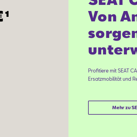
€¹
Von A
sorgen
unter
Profitiere mit SEAT C
Ersatzmobilität und R
Mehr zu S