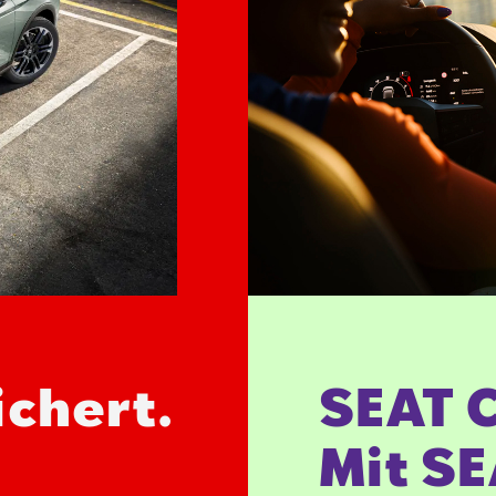
chert.
SEAT 
Mit S