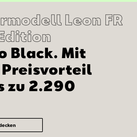
rmodell Leon FR
Edition
o Black. Mit
Preisvorteil
s zu 2.290
tdecken