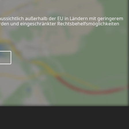
aussichtlich außerhalb der EU in Ländern mit geringerem
hörden und eingeschränkter Rechtsbehelfsmöglichkeiten