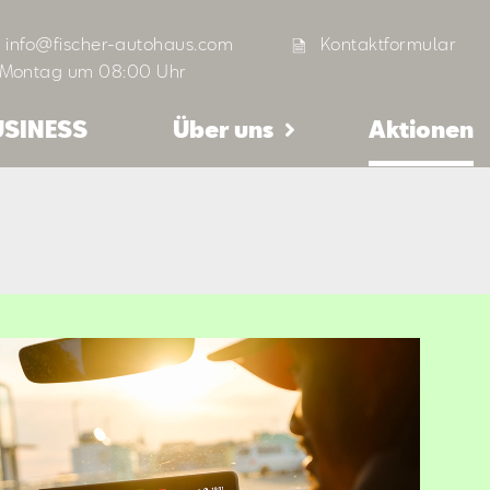
info@fischer-autohaus.com
Kontaktformular
 Montag um 08:00 Uhr
USINESS
Über uns
Aktionen