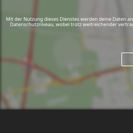
Mit der Nutzung dieses Dienstes werden deine Daten an 
Datenschutzniveau, wobei trotz weitreichender vertra