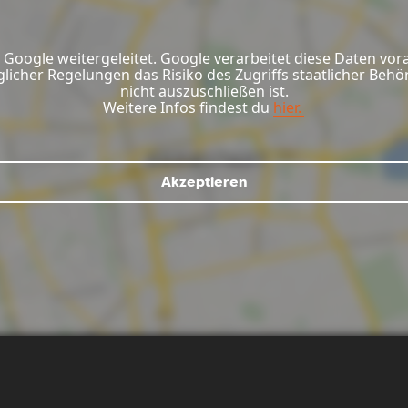
Google weitergeleitet. Google verarbeitet diese Daten vor
glicher Regelungen das Risiko des Zugriffs staatlicher Be
nicht auszuschließen ist.
Weitere Infos findest du
hier.
Akzeptieren