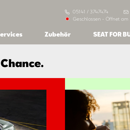
05141 / 3747474
Geschlossen
-
Öffnet am
ervices
Zubehör
SEAT FOR B
 Chance.