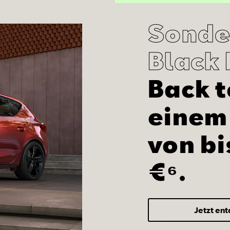
Sonde
Black 
Back t
einem 
von bi
€⁶.
Jetzt en