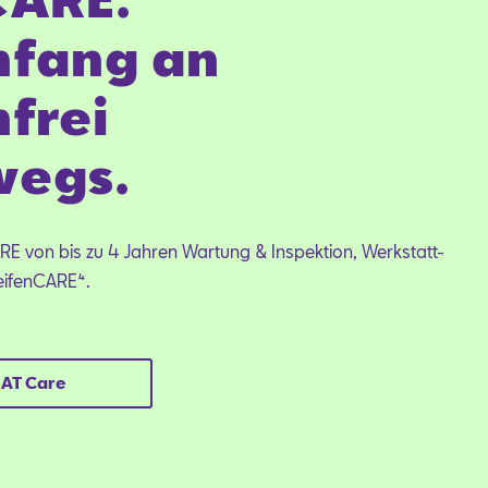
nfang an
frei
wegs.
ARE von bis zu 4 Jahren Wartung & Inspektion, Werkstatt-
eifenCARE⁴.
EAT Care