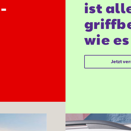
-
ist al
griffb
wie es
Jetzt ve