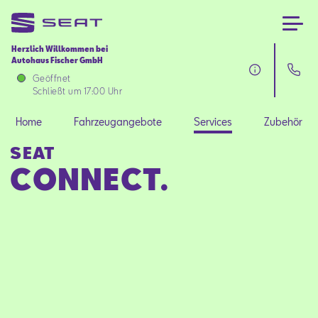
Herzlich Willkommen bei
Autohaus Fischer GmbH
Home
Geöffnet
Schließt um 17:00 Uhr
Fahrzeugangebote
Home
Fahrzeugangebote
Services
Zubehör
SEAT
Services
CONNECT.
Zubehör
SEAT FOR BUSINESS
Über uns