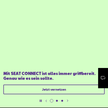
Mit SEAT CONNECT ist alles immer griffbereit.
Genau wie es sein sollte.
Mail schreiben
Kontaktformular
Anrufen
Jetzt vernetzen